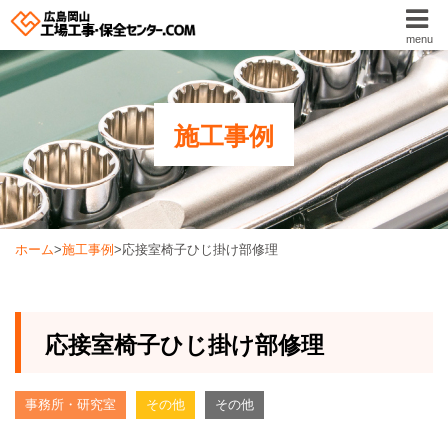
menu
施工事例
ホーム
>
施工事例
>
応接室椅子ひじ掛け部修理
応接室椅子ひじ掛け部修理
事務所・研究室
その他
その他